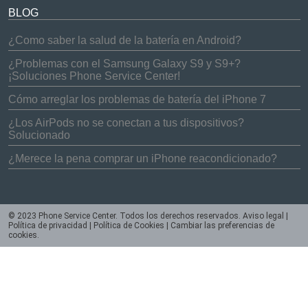
BLOG
¿Como saber la salud de la batería en Android?
¿Problemas con el Samsung Galaxy S9 y S9+?
¡Soluciones Phone Service Center!
Cómo arreglar los problemas de batería del iPhone 7
¿Los AirPods no se conectan a tus dispositivos?
Solucionado
¿Merece la pena comprar un iPhone reacondicionado?
© 2023 Phone Service Center. Todos los derechos reservados.
Aviso legal
|
Política de privacidad
|
Política de Cookies
|
Cambiar las preferencias de
cookies
.