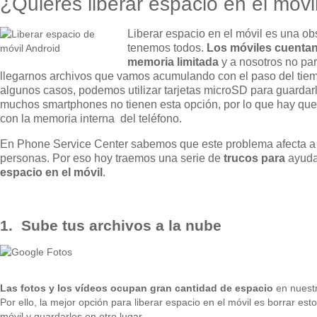
¿Quieres liberar espacio en el móvi
Liberar espacio en el móvil es una o
tenemos todos.
Los móviles cuenta
memoria limitada
y a nosotros no pa
llegarnos archivos que vamos acumulando con el paso del tie
algunos casos, podemos utilizar tarjetas microSD para guardar
muchos smartphones no tienen esta opción, por lo que hay qu
con la memoria interna del teléfono.
En Phone Service Center sabemos que este problema afecta 
personas. Por eso hoy traemos una serie de
trucos
para
ayuda
espacio en el móvil
.
1. Sube tus archivos a la nube
Las fotos y los vídeos ocupan gran cantidad de espacio
en nuestr
Por ello, la mejor opción para liberar espacio en el móvil es borrar est
móvil y guardarlos en otro lugar.