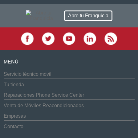
Abre tu Franquicia
MENÚ
Servicio técnico móvil
Tu tienda
Reparaciones Phone Service Center
Venta de Móviles Reacondicionados
Empresas
Contacto