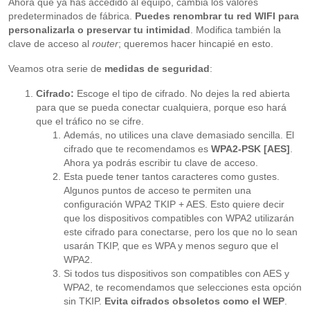
Ahora que ya has accedido al equipo, cambia los valores
predeterminados de fábrica.
Puedes renombrar tu red WIFI para
personalizarla o preservar tu intimidad
. Modifica también la
clave de acceso al
router
; queremos hacer hincapié en esto.
Veamos otra serie de
medidas de seguridad
:
Cifrado:
Escoge el tipo de cifrado. No dejes la red abierta
para que se pueda conectar cualquiera, porque eso hará
que el tráfico no se cifre.
Además, no utilices una clave demasiado sencilla. El
cifrado que te recomendamos es
WPA2-PSK [AES]
.
Ahora ya podrás escribir tu clave de acceso.
Esta puede tener tantos caracteres como gustes.
Algunos puntos de acceso te permiten una
configuración WPA2 TKIP + AES. Esto quiere decir
que los dispositivos compatibles con WPA2 utilizarán
este cifrado para conectarse, pero los que no lo sean
usarán TKIP, que es WPA y menos seguro que el
WPA2.
Si todos tus dispositivos son compatibles con AES y
WPA2, te recomendamos que selecciones esta opción
sin TKIP.
Evita cifrados obsoletos como el WEP
.