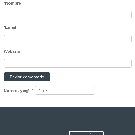
*Nombre
*Email
Website
Current ye@r
*