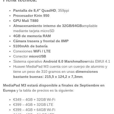
Pantalla de 8,4″ QuadHD
, 359ppi
Procesador Kirin 950
GPU Mali T880
Almacenamiento interno de 32GB/64GB
ampliable
mediante tarjeta microSD
4GB de memoria RAM
Cámara trasera y frontal de 8MP
5100mAh de batería
Conexiones
WiFi / LTE
Conector
microUSB
Sistema operativo
Android 6.0 Marshmallow
más EMUI 4.1
Huawei MediaPad M3 cuenta con un cuerpo de aluminio y
tiene un peso de 310 gramos en unas
dimensiones
bastante buenas: 215,5 x 124,2 x 7,3mm
.
MediaPad M3 estará disponible a finales de Septiembre en
Europa
y la tabla de precios es la siguiente:
€349 – 4GB + 32GB Wi-Fi
€399 – 4GB + 32GB LTE
€399 – 4GB + 64GB Wi-Fi