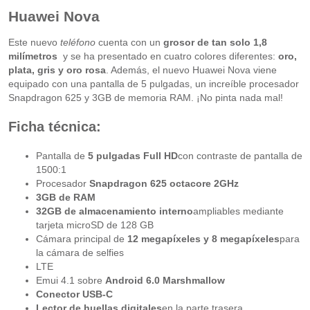
Huawei Nova
Este nuevo
teléfono
cuenta con un
grosor de tan solo 1,8
milímetros
y se ha presentado en cuatro colores diferentes:
oro,
plata, gris y oro rosa
. Además, el nuevo Huawei Nova viene
equipado con una pantalla de 5 pulgadas, un increíble procesador
Snapdragon 625 y 3GB de memoria RAM. ¡No pinta nada mal!
Ficha técnica:
Pantalla de
5 pulgadas Full HD
con contraste de pantalla de
1500:1
Procesador
Snapdragon 625 octacore 2GHz
3GB de RAM
32GB de almacenamiento interno
ampliables mediante
tarjeta microSD de 128 GB
Cámara principal de
12 megapíxeles y 8 megapíxeles
para
la cámara de selfies
LTE
Emui 4.1 sobre
Android 6.0 Marshmallow
Conector USB-C
Lector de huellas digitales
en la parte trasera