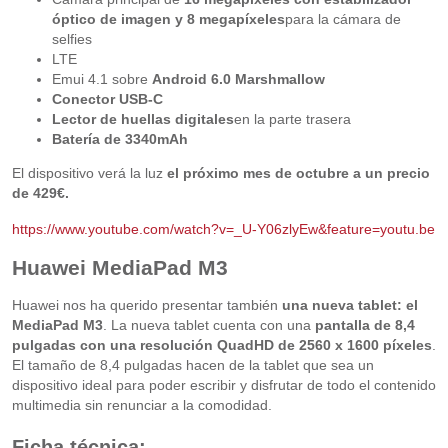
óptico de imagen y 8 megapíxeles
para la cámara de
selfies
LTE
Emui 4.1 sobre
Android 6.0 Marshmallow
Conector USB-C
Lector de huellas digitales
en la parte trasera
Batería de 3340mAh
El dispositivo verá la luz
el próximo mes de octubre a un precio
de 429€.
https://www.youtube.com/watch?v=_U-Y06zlyEw&feature=youtu.be
Huawei MediaPad M3
Huawei nos ha querido presentar también
una nueva tablet: el
MediaPad M3
. La nueva tablet cuenta con una
pantalla de 8,4
pulgadas con una resolución QuadHD de 2560 x 1600 píxeles
.
El tamaño de 8,4 pulgadas hacen de la tablet que sea un
dispositivo ideal para poder escribir y disfrutar de todo el contenido
multimedia sin renunciar a la comodidad.
Ficha técnica: