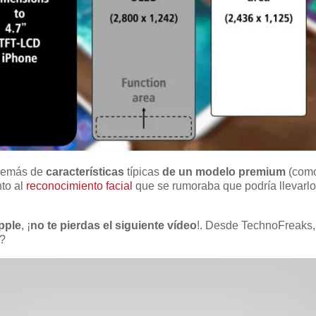
demás de
características
típicas
de un modelo premium
(como
nto al
reconocimiento facial
que se rumoraba que podría llevarl
pple
, ¡
no te pierdas el siguiente vídeo
!. Desde TechnoFreaks, M
r?