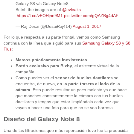
Galaxy S8 v/s Galaxy Note8.
Botnh the images are of
@evleaks
.
https://t.co/vEOHjne9M1
pic.twitter.com/gQAZBg4dAF
— Raj Desai (@DesaiRaj414)
August 1, 2017
Por lo que respecta a su parte frontal, vemos como Samsung
continua con la línea que siguió para sus
Samsung Galaxy S8 y S8
Plus
:
Marcos prácticamente inexistentes.
Botón exclusivo para Bixby
, el asistente virtual de la
compañía.
Como puedes ver el
sensor de huellas dactilares
se
encuentra, de nuevo,
en la parte trasera al lado de la
cámara
. Esto puede resultar un poco molesto ya que hace
que manches constantemente la cámara con tus huellas
dactilares y tengas que estar limpiándola cada vez que
vayas a hacer una foto para que no se vea borrosa.
Diseño del Galaxy Note 8
Una de las filtraciones que más repercusión tuvo fue la producida