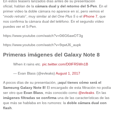
En estos teasers lanzados días antes de su presentación
oficial, hablan de la
cámara dual y del retorno del S-Pen
. En el
primer vídeo la doble cámara no aparece en sí, pero vemos el
“
modo retrato
”, muy similar al del
One Plus 5
o el
iPhone 7
, que
nos confirma la cámara dual del teléfono. En el segundo vídeo
puedes ver el S-Pen.
https://www.youtube.com/watch?v=0i6G6awOT3g
https://www.youtube.com/watch?v=9qwtJ6_aupk
Primeras imágenes del Galaxy Note 8
When it rains etc.
pic.twitter.com/D0lFR5Wn1B
— Evan Blass (@evleaks)
August 1, 2017
A pocos días de su presentación,
¡aquí tienes cómo será el
Samsung Galaxy Note 8!
El encargado de esta filtración no podía
ser otro que
Evan Blass
, más conocido como
@evleaks
. En las
imágenes filtradas se confirma
una de las características de las
que más se hablaba en los rumores: la
doble cámara dual con
flash
.