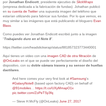
por
Jonathan Endicott
, presidente ejecutivo de
SlickWraps
(empresa dedicada a la fabricación de fundas). Johathan publicó
en
su cuenta de Twitter
una supuesta imagen del teléfono que
estarían utilizando para fabricar sus fundas. Por lo que vemos, es
muy similar a las imágenes que está publicando el bloguero
Evan
Blass
.
Como puedes ver Jonathan Endicott escribió junto a la imagen
“
Trabajando duro en el Note 8
”.
https://twitter.com/headslickwrap/status/881857323773440001
Aquí tienes un video con una
imagen CAD de otra filtración
de
@OnLeaks
en el que se puede ver perfectamente el diseño del
dispositivo, con su
doble cámara trasera y su sensor de huellas
dactilares
.
And here comes your very first look at
#Samsung
's
#GalaxyNote8
(based upon factory CAD) on behalf of
@91mobiles
…
https://t.co/UXyMmapO1x
pic.twitter.com/ZoPeTSy3fq
— Steve H.McFly (@OnLeaks)
June 27, 2017