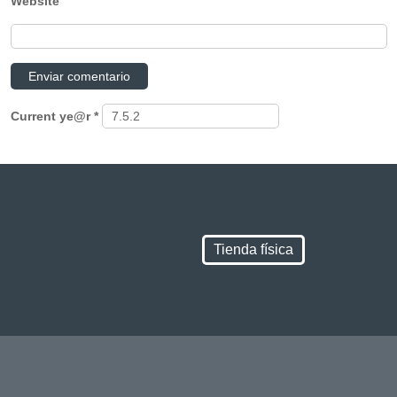
Website
Current ye@r
*
Tienda física