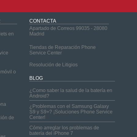
R
CONTACTA
Apartado de Correos 99035 - 28080
lets en
Madrid
Tiendas de Reparación Phone
vice
Service Center
Resolución de Litigios
móvil o
BLOG
¿Como saber la salud de la batería en
Android?
ona
¿Problemas con el Samsung Galaxy
S9 y S9+? ¡Soluciones Phone Service
Center!
ción de
Cómo arreglar los problemas de
batería del iPhone 7
jes