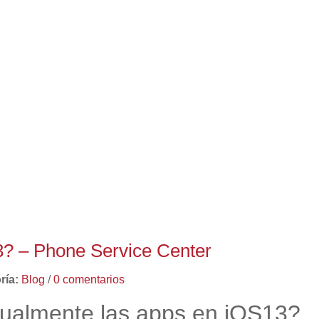
? – Phone Service Center
ría:
Blog
/
0 comentarios
ualmente las apps en iOS13?