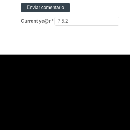
Current ye@r
*