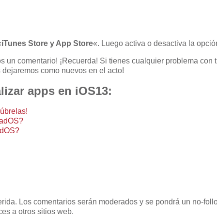
«
iTunes Store y App Store
«. Luego activa o desactiva la opció
 un comentario! ¡Recuerda! Si tienes cualquier problema con t
os dejaremos como nuevos en el acto!
lizar apps en iOS13:
úbrelas!
iPadOS?
PadOS?
uerida. Los comentarios serán moderados y se pondrá un no-follo
es a otros sitios web.