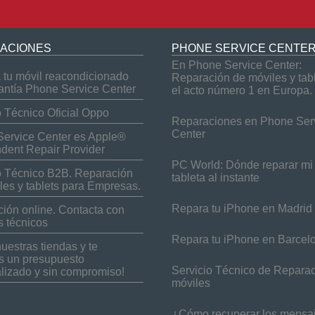
ACIONES
PHONE SERVICE CENTE
En Phone Service Center:
tu móvil reacondicionado
Reparación de móviles y tab
antía Phone Service Center
el acto número 1 en Europa.
o Técnico Oficial Oppo
Reparaciones en Phone Ser
Center
ervice Center es Apple®
dent Repair Provider
PC World: Dónde reparar mi 
o Técnico B2B. Reparación
tableta al instante
les y tablets para Empresas.
Repara tu iPhone en Madrid
ión online. Contacta con
s técnicos
Repara tu iPhone en Barcel
nuestras tiendas y te
 un presupuesto
Servicio Técnico de Repara
lizado y sin compromiso!
móviles
¿Cómo recuperar los mensa