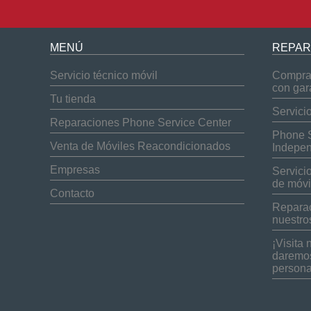
MENÚ
REPAR
Servicio técnico móvil
Compra 
con gar
Tu tienda
Servici
Reparaciones Phone Service Center
Phone S
Venta de Móviles Reacondicionados
Indepen
Empresas
Servici
de móvi
Contacto
Reparac
nuestro
¡Visita 
daremos
persona