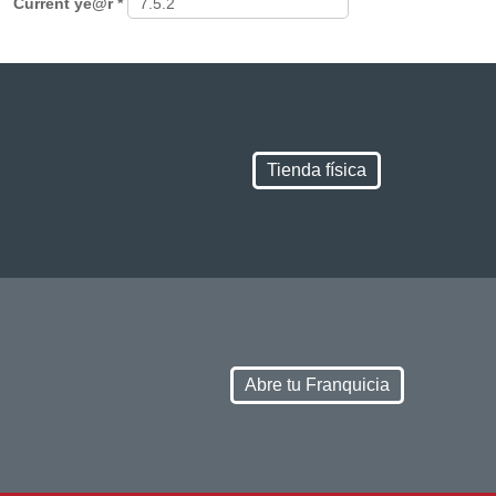
Current ye@r
*
Tienda física
Abre tu Franquicia