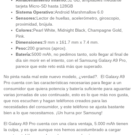
Almacenamiento interno:
32 GB, ampliables mediante
tarjeta Micro-SD hasta 128GB
Sistema Operativo:
Android Marshmallow 6.0
Sensores:
Lector de huellas, acelerómetro, giroscopio,
proximidad, brújula.
Colores:
Pearl White, Midnight Black, Champagne Gold,
Pink.
Dimensiones:
9 mm x 161.7 mm x 7.4 mm.
Peso:
200 gramos (aprox).
Batería:
5000 mAh, no pedimos tanto, solo llegar al final de
día sin morir en el intento, con el Samsung Galaxy A9 Pro,
parece que este reto está más que superado.
No pinta nada mal este nuevo modelo, ¿verdad?. El Galaxy A9
Pro cuenta con las características necesarias para llegar a un
consumidor que quiera potencia y batería suficiente para aguantar
varias jornadas de uso continuado, esto es lo que más nos gusta,
que nos escuchen y hagan teléfonos creados para las
necesidades del consumidor, y este teléfono se ajusta bastante
bien a lo que necesitamos. ¡Un hurra por Samsung!
El Galaxy A9 Pro cuenta con una clara ventaja, 5.000 mAh tienen
la culpa, y es que aunque nos hemos acostumbrado a cargar