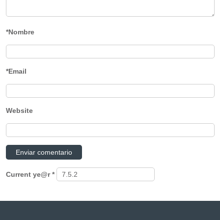
*Nombre
*Email
Website
Current ye@r
*