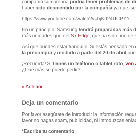
compañía surcoreana
podría tener problemas de di
haber
sido desmentido por la compañía
ya que, s
https://www.youtube.com/watch?v=hjKd24UCPYY
En un principio, Samsung
tendrá preparadas más de
más unidades que del
S7 Edge
, que ha sido uno de 
Así que puedes estar tranquilo. Si estás pensado en 
la precompra
y
recibirlo a partir del 20 de abril
pue
¡Recuerda! Si
tienes un teléfono o tablet roto
,
ven 
¿Qué más se puede pedir?
«
Anterior
Deja un comentario
Por favor asegúrate de introducir la información req
favor no hagas spam, publicidad, ni introduzcas enlac
*Escribe tu comentario