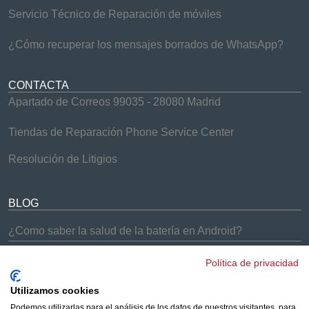
Servicio Técnico de Reparación de móviles
¿Cómo recuperar los mensajes borrados de WhatsApp?
CONTACTA
Apartado de Correos 99035 - 28080 Madrid
Tiendas de Reparación Phone Service Center
Resolución de Litigios
BLOG
¿Como saber la salud de la batería en Android?
¿Problemas con el Samsung Galaxy S9 y S9+?
Política de privacidad
¡Soluciones Phone Service Center!
Cómo arreglar los problemas de batería del iPhone 7
Utilizamos cookies
Podemos utilizarlas para el análisis de los datos de nuestros visitantes, para