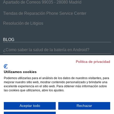
Apartado de Correos 99035 - 28080 Madrid
Tiendas de Reparación Phone Service Center
Resolución de Litigios
BLOG
¿Como saber la salud de la batería en Android?
¿Problemas con el Samsung Galaxy S9 y S9+?
Política de privacidad
¡Soluciones Phone Service Center!
Cómo arreglar los problemas de batería del iPhone 7
Utilizamos cookies
Podemos utilizarlas para el análisis de los datos de nuestros visitantes, para
¿Los AirPods no se conectan a tus dispositivos?
mejorar nuestro sitio web, mostrar contenido personalizado y brindarle una
Solucionado
excelente experiencia en el sitio web. Para obtener más información sobre
las cookies que utilizamos, abre los ajustes.
¿Merece la pena comprar un iPhone reacondicionado?
Aceptar todo
Rechazar