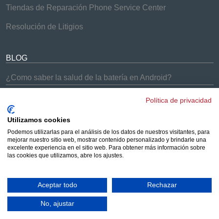
Tiendas de Reparación Phone Service Center
Resolución de Litigios
BLOG
¿Como saber la salud de la batería en Android?
¿Problemas con el Samsung Galaxy S9 y S9+?
Política de privacidad
¡Soluciones Phone Service Center!
Cómo arreglar los problemas de batería del iPhone 7
Utilizamos cookies
Podemos utilizarlas para el análisis de los datos de nuestros visitantes, para
¿Los AirPods no se conectan a tus dispositivos?
mejorar nuestro sitio web, mostrar contenido personalizado y brindarle una
Solucionado
excelente experiencia en el sitio web. Para obtener más información sobre
las cookies que utilizamos, abre los ajustes.
¿Merece la pena comprar un iPhone reacondicionado?
Aceptar todo
Rechazar
© 2023 Phone Service Center. Todos los derechos reservados.
Aviso legal
|
No, ajustar
Política de privacidad
|
Política de Cookies
|
Cambiar las preferencias de
cookies
.