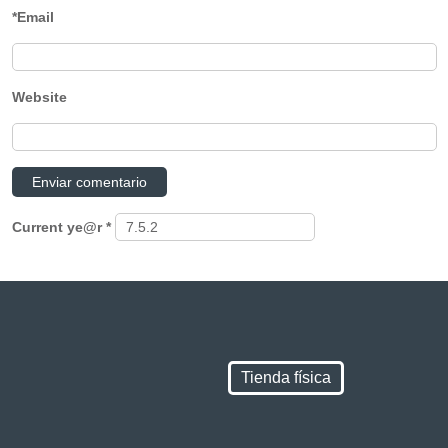
*Email
Website
Current ye@r
*
Tienda física