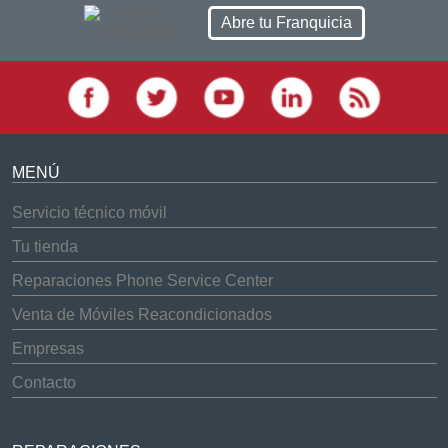
Abre tu Franquicia
MENÚ
Servicio técnico móvil
Tu tienda
Reparaciones Phone Service Center
Venta de Móviles Reacondicionados
Empresas
Contacto