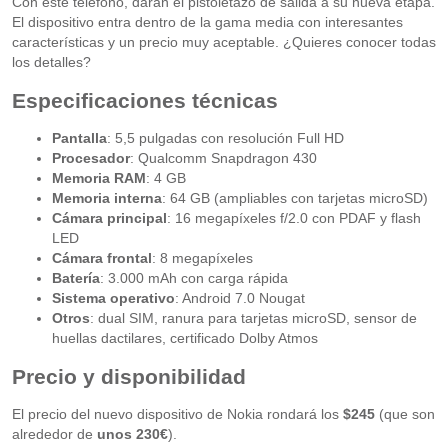
Con este teléfono, darán el pistoletazo de salida a su nueva etapa.
El dispositivo entra dentro de la gama media con interesantes
características y un precio muy aceptable. ¿Quieres conocer todas
los detalles?
Especificaciones técnicas
Pantalla
: 5,5 pulgadas con resolución Full HD
Procesador
: Qualcomm Snapdragon 430
Memoria RAM
: 4 GB
Memoria interna
: 64 GB (ampliables con tarjetas microSD)
Cámara principal
: 16 megapíxeles f/2.0 con PDAF y flash
LED
Cámara frontal
: 8 megapíxeles
Batería
: 3.000 mAh con carga rápida
Sistema operativo
: Android 7.0 Nougat
Otros
: dual SIM, ranura para tarjetas microSD, sensor de
huellas dactilares, certificado Dolby Atmos
Precio y disponibilidad
El precio del nuevo dispositivo de Nokia rondará los
$245
(que son
alrededor de
unos 230€
).