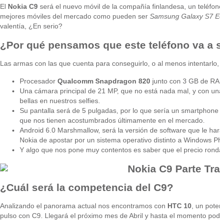
El
Nokia C9
será el nuevo móvil de la compañía finlandesa, un teléfono
mejores móviles del mercado como pueden ser
Samsung Galaxy S7 
valentía, ¿En serio?
¿Por qué pensamos que este teléfono va a 
Las armas con las que cuenta para conseguirlo, o al menos intentarlo, 
Procesador
Qualcomm Snapdragon 820
junto con 3 GB de RAM
Una cámara principal de 21 MP, que no está nada mal, y con una 
bellas en nuestros selfies.
Su pantalla será de 5 pulgadas, por lo que sería un smartphone
que nos tienen acostumbrados últimamente en el mercado.
Android 6.0 Marshmallow, será la versión de software que le hará
Nokia de apostar por un sistema operativo distinto a Windows P
Y algo que nos pone muy contentos es saber que el precio ronda
¿Cuál será la competencia del C9?
Analizando el panorama actual nos encontramos con
HTC 10
, un pot
pulso con C9. Llegará el próximo mes de Abril y hasta el momento p