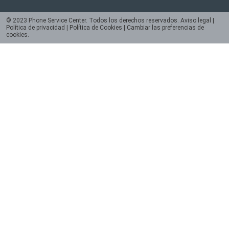
© 2023 Phone Service Center. Todos los derechos reservados.
Aviso legal
|
Política de privacidad
|
Política de Cookies
|
Cambiar las preferencias de
cookies
.