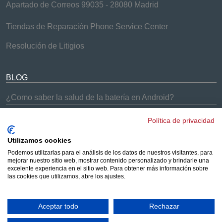
Apartado de Correos 99035 - 28080 Madrid
Tiendas de Reparación Phone Service Center
Resolución de Litigios
BLOG
¿Como saber la salud de la batería en Android?
¿Problemas con el Samsung Galaxy S9 y S9+?
Política de privacidad
¡Soluciones Phone Service Center!
Cómo arreglar los problemas de batería del iPhone 7
Utilizamos cookies
Podemos utilizarlas para el análisis de los datos de nuestros visitantes, para
¿Los AirPods no se conectan a tus dispositivos?
mejorar nuestro sitio web, mostrar contenido personalizado y brindarle una
Solucionado
excelente experiencia en el sitio web. Para obtener más información sobre
las cookies que utilizamos, abre los ajustes.
¿Merece la pena comprar un iPhone reacondicionado?
Aceptar todo
Rechazar