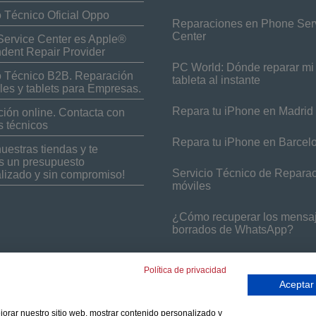
o Técnico Oficial Oppo
Reparaciones en Phone Ser
Center
ervice Center es Apple®
dent Repair Provider
PC World: Dónde reparar mi 
o Técnico B2B. Reparación
tableta al instante
les y tablets para Empresas.
Repara tu iPhone en Madrid
ión online. Contacta con
s técnicos
Repara tu iPhone en Barcel
nuestras tiendas y te
 un presupuesto
Servicio Técnico de Repara
lizado y sin compromiso!
móviles
¿Cómo recuperar los mensa
borrados de WhatsApp?
Política de privacidad
Aceptar
ejorar nuestro sitio web, mostrar contenido personalizado y