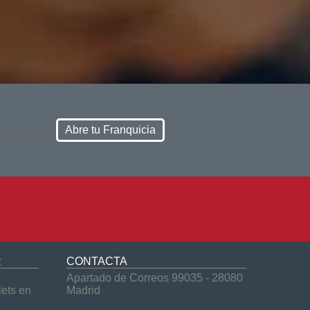
Abre tu Franquicia
R
CONTACTA
Apartado de Correos 99035 - 28080
lets en
Madrid