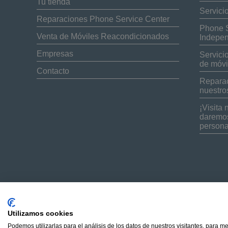
Tu tienda
Servici
Reparaciones Phone Service Center
Phone S
Venta de Móviles Reacondicionados
Indepen
Empresas
Servici
de móvi
Contacto
Reparac
nuestro
¡Visita 
daremos
persona
Utilizamos cookies
Podemos utilizarlas para el análisis de los datos de nuestros visitantes, para m