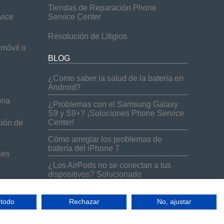
Tiendas de Reparación Phone
vice
Service Center
Resolución de Litigios
móvil o
BLOG
¿Como saber la salud de la batería en
Android?
ona
¿Problemas con el Samsung Galaxy
S9 y S9+? ¡Soluciones Phone Service
Center!
ción de
Cómo arreglar los problemas de
batería del iPhone 7
jes
¿Los AirPods no se conectan a tus
dispositivos? Solucionado
¿Merece la pena comprar un iPhone
reacondicionado?
 todo
Rechazar
No, ajustar