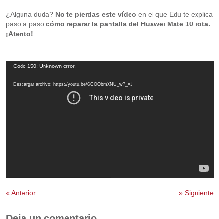
¿Alguna duda?
No te pierdas este vídeo
en el que
Edu te explica
paso a paso
cómo reparar la pantalla del Huawei Mate 10 rota.
¡Atento!
Reproductor
Code 150: Unknown error.
de
vídeo
Descargar archivo: https://youtu.be/GCOObmXNU_w?_=1
«
Anterior
»
Siguiente
Deja un comentario