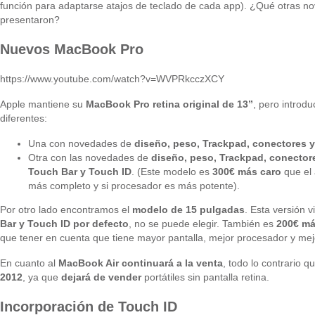
función para adaptarse atajos de teclado de cada app). ¿Qué otras n
presentaron?
Nuevos MacBook Pro
https://www.youtube.com/watch?v=WVPRkcczXCY
Apple mantiene su
MacBook Pro retina original de 13”
, pero introd
diferentes:
Una con novedades de
diseño, peso, Trackpad, conectores y
Otra con las novedades de
diseño, peso, Trackpad, conectore
Touch Bar y Touch ID
. (Este modelo es
300€ más caro
que el 
más completo y si procesador es más potente).
Por otro lado encontramos el
modelo de 15 pulgadas
. Esta versión 
Bar y Touch ID por defecto
, no se puede elegir. También es
200€ má
que tener en cuenta que tiene mayor pantalla, mejor procesador y mej
En cuanto al
MacBook Air continuará a la venta
, todo lo contrario q
2012
, ya que
dejará de vender
portátiles sin pantalla retina.
Incorporación de Touch ID