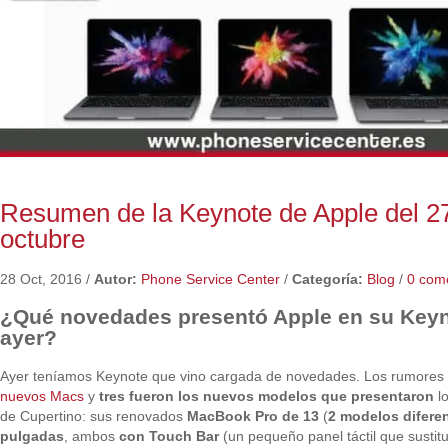
Resumen de la Keynote de Apple del 2
octubre
28 Oct, 2016
/
Autor:
Phone Service Center
/
Categoría:
Blog
/
0 com
¿Qué novedades presentó Apple en su Keyn
ayer?
Ayer teníamos Keynote que vino cargada de novedades. Los rumores
nuevos Macs
y
tres fueron los nuevos modelos que presentaron
lo
de Cupertino: sus renovados
MacBook Pro de 13
(
2 modelos difere
pulgadas
, ambos
con Touch Bar
(un pequeño panel táctil que sustitu