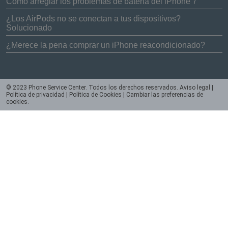
Cómo arreglar los problemas de batería del iPhone 7
¿Los AirPods no se conectan a tus dispositivos?
Solucionado
¿Merece la pena comprar un iPhone reacondicionado?
© 2023 Phone Service Center. Todos los derechos reservados.
Aviso legal
|
Política de privacidad
|
Política de Cookies
|
Cambiar las preferencias de
cookies
.