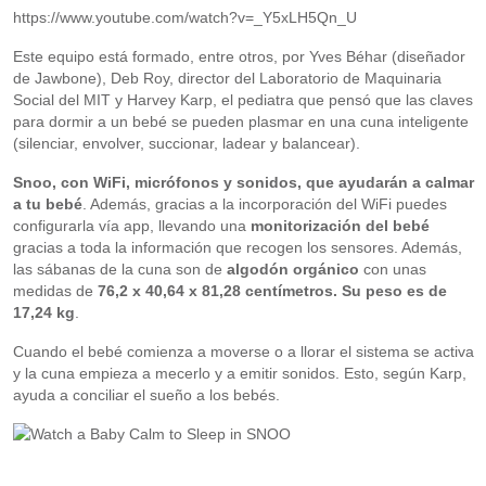
https://www.youtube.com/watch?v=_Y5xLH5Qn_U
Este equipo está formado, entre otros, por Yves Béhar (diseñador
de Jawbone), Deb Roy, director del Laboratorio de Maquinaria
Social del MIT y Harvey Karp, el pediatra que pensó que las claves
para dormir a un bebé se pueden plasmar en una cuna inteligente
(silenciar, envolver, succionar, ladear y balancear).
Snoo, con WiFi, micrófonos y sonidos, que ayudarán a calmar
a tu bebé
. Además, gracias a la incorporación del WiFi puedes
configurarla vía app, llevando una
monitorización del bebé
gracias a toda la información que recogen los sensores. Además,
las sábanas de la cuna son de
algodón orgánico
con unas
medidas de
76,2 x 40,64 x 81,28 centímetros. Su peso es de
17,24 kg
.
Cuando el bebé comienza a moverse o a llorar el sistema se activa
y la cuna empieza a mecerlo y a emitir sonidos. Esto, según Karp,
ayuda a conciliar el sueño a los bebés.