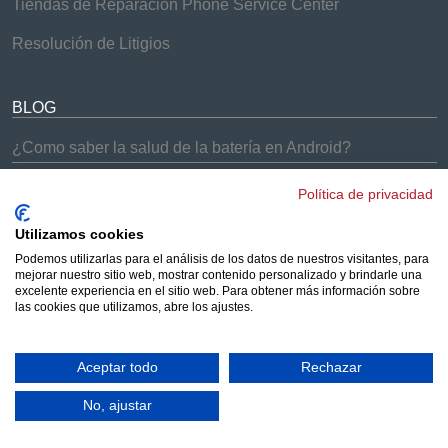
Tiendas de Reparación Phone Service Center
Resolución de Litigios
BLOG
¿Como saber la salud de la batería en Android?
¿Problemas con el Samsung Galaxy S9 y S9+?
Política de privacidad
¡Soluciones Phone Service Center!
Cómo arreglar los problemas de batería del iPhone 7
Utilizamos cookies
Podemos utilizarlas para el análisis de los datos de nuestros visitantes, para
¿Los AirPods no se conectan a tus dispositivos?
mejorar nuestro sitio web, mostrar contenido personalizado y brindarle una
Solucionado
excelente experiencia en el sitio web. Para obtener más información sobre
las cookies que utilizamos, abre los ajustes.
¿Merece la pena comprar un iPhone reacondicionado?
Aceptar todo
Rechazar
© 2023 Phone Service Center. Todos los derechos reservados.
Aviso legal
|
No, ajustar
Política de privacidad
|
Política de Cookies
|
Cambiar las preferencias de
cookies
.