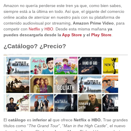
Amazon no quería perderse este tren ya que, como bien sabes,
siempre está a la última en todo. Así que, el gigante del comercio
online acaba de aterrizar en nuestro país con su plataforma de
contenido audiovisual por streaming,
Amazon Prime Video
, para
competir con
Netflix
y
HBO
. Desde esta misma mañana
ya
puedes descargarla desde la
App Store
y el
Play Store
.
¿Catálogo? ¿Precio?
El
catálogo
es
inferior al
que ofrece
Netflix o HBO.
Trae grandes
títulos como “
The Grand Tour
”, “
Man in the High Castle
”, el nuevo