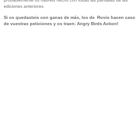
probablemente os habréis hecho con todas las pantallas de las
ediciones anteriores.
Si os quedasteis con ganas de más, los de Rovio hacen caso
de vuestras peticiones y os traen: Angry Birds Action!