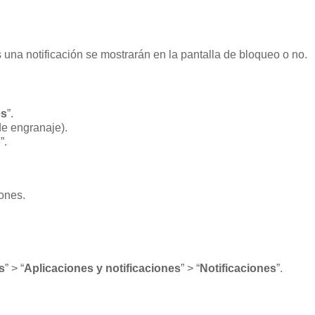
una notificación se mostrarán en la pantalla de bloqueo o no.
es
”.
 de engranaje).
o
”.
iones.
s
” > “
Aplicaciones y notificaciones
” > “
Notificaciones
”.