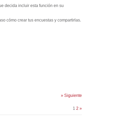
e decida incluir esta función en su
paso cómo crear tus encuestas y compartirlas.
»
Siguiente
1
2
»