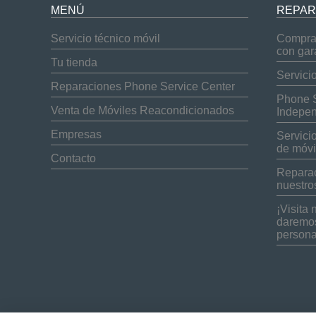
MENÚ
REPAR
Servicio técnico móvil
Compra 
con gar
Tu tienda
Servici
Reparaciones Phone Service Center
Phone S
Venta de Móviles Reacondicionados
Indepen
Empresas
Servici
de móvi
Contacto
Reparac
nuestro
¡Visita 
daremos
persona