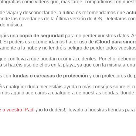
r fotografías como vídeos que, más tarde, compartimos con nuest
de viajar y desconectar de la rutina os recomendamos que
actu
tar de las novedades de la última versión de iOS. Deleitaros co
 de música.
agáis una
copia de seguridad
para no perder vuestros datos. As
ad. Si podéis os recomendamos hacer uso de
iCloud para sincr
tamente a la nube y no tendréis peligro de perder todos vuestro
ue conlleva a que puedan ocurrir accidentes. Por ello, debemo
s
si hacéis uso de ellos en la playa, ya que con la misma arena
es con
fundas o carcasas de protección
y con protectores de p
éis cualquier duda, necesitáis ayuda o más consejos sobre el c
irnos aquí o acercaros a cualquiera de nuestras tiendas, donde
e o vuestro iPad
, ¡no lo dudéis!, llevarlo a nuestras tiendas par