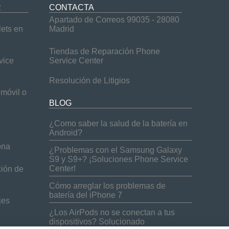
R
CONTACTA
Apartado de Correos 99035 - 28080
lets en
Madrid
Tiendas de Reparación Phone
vice
Service Center
Resolución de Litigios
móvil o
BLOG
¿Como saber la salud de la batería en
Android?
ona
¿Problemas con el Samsung Galaxy
S9 y S9+? ¡Soluciones Phone Service
Center!
ción de
Cómo arreglar los problemas de
batería del iPhone 7
jes
¿Los AirPods no se conectan a tus
dispositivos? Solucionado