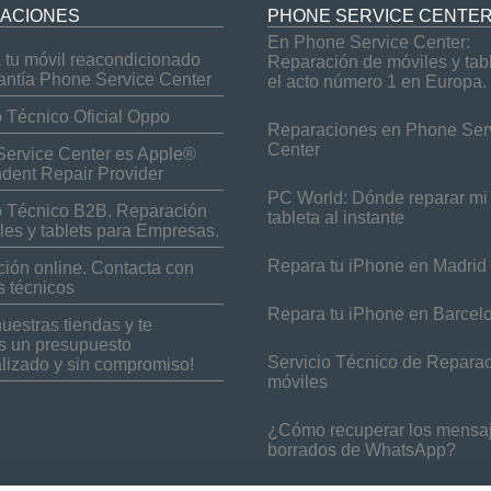
ACIONES
PHONE SERVICE CENTE
En Phone Service Center:
tu móvil reacondicionado
Reparación de móviles y tab
antía Phone Service Center
el acto número 1 en Europa.
o Técnico Oficial Oppo
Reparaciones en Phone Ser
Center
ervice Center es Apple®
dent Repair Provider
PC World: Dónde reparar mi 
o Técnico B2B. Reparación
tableta al instante
les y tablets para Empresas.
Repara tu iPhone en Madrid
ión online. Contacta con
s técnicos
Repara tu iPhone en Barcel
nuestras tiendas y te
 un presupuesto
Servicio Técnico de Repara
lizado y sin compromiso!
móviles
¿Cómo recuperar los mensa
borrados de WhatsApp?