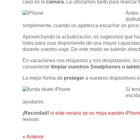
caso es la
cámara
. La utilizamos tanto para realiza
Antes 
disfru
simplemente, cuando os apetezca escuchar un poco
Aprovechando la actualización, os sugerimos que h
listos para usar disponiendo de una mayor capacid
durante vuestro viaje. De este modo se subirán direc
En vacaciones nos relajamos y nos despistamos, lo q
conveniente
limpiar vuestros Smatphones o tablet
La mejor forma de
proteger
a vuestros dispositivos 
Si ten
escrib
ayudaros.
¡Recordad!
si este verano se os moja vuestro iPhon
revivan.
«
Anterior