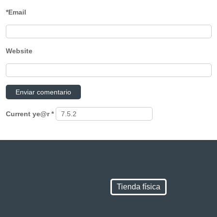
*Email
Website
Current ye@r
*
Tienda física