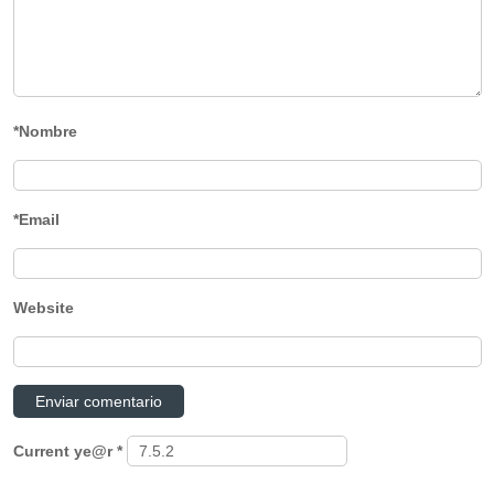
*Nombre
*Email
Website
Current ye@r
*