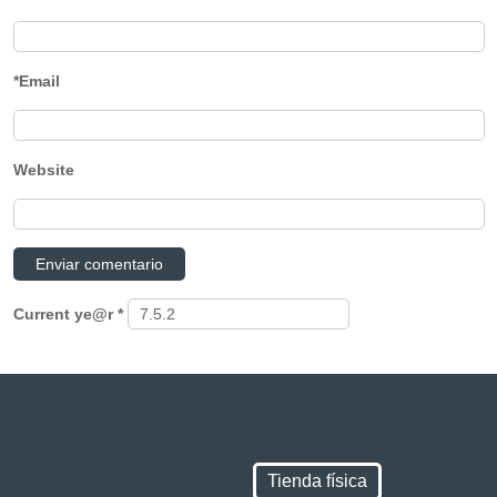
*Email
Website
Current ye@r
*
Tienda física