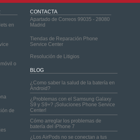
R
CONTACTA
Apartado de Correos 99035 - 28080
lets en
Madrid
Tiendas de Reparación Phone
vice
Service Center
Resolución de Litigios
móvil o
BLOG
¿Como saber la salud de la batería en
Android?
ona
¿Problemas con el Samsung Galaxy
S9 y S9+? ¡Soluciones Phone Service
Center!
ción de
Cómo arreglar los problemas de
batería del iPhone 7
jes
¿Los AirPods no se conectan a tus