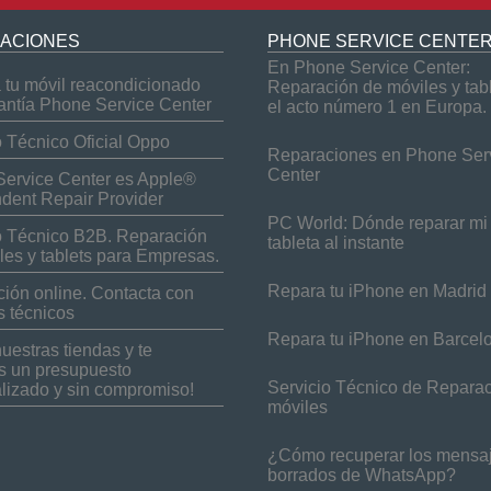
ACIONES
PHONE SERVICE CENTE
En Phone Service Center:
tu móvil reacondicionado
Reparación de móviles y tab
antía Phone Service Center
el acto número 1 en Europa.
o Técnico Oficial Oppo
Reparaciones en Phone Ser
Center
ervice Center es Apple®
dent Repair Provider
PC World: Dónde reparar mi 
o Técnico B2B. Reparación
tableta al instante
les y tablets para Empresas.
Repara tu iPhone en Madrid
ión online. Contacta con
s técnicos
Repara tu iPhone en Barcel
nuestras tiendas y te
 un presupuesto
Servicio Técnico de Repara
lizado y sin compromiso!
móviles
¿Cómo recuperar los mensa
borrados de WhatsApp?