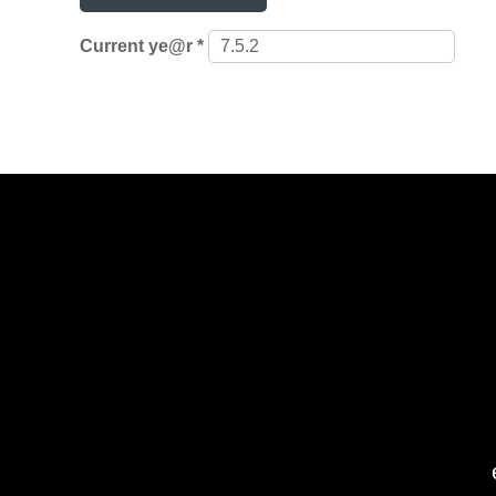
Current ye@r
*