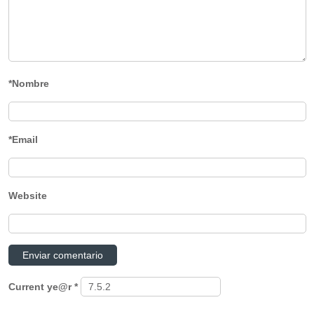
*Nombre
*Email
Website
Current ye@r
*