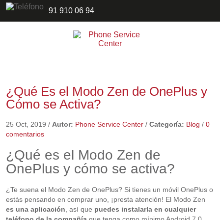
91 910 06 94
¿Qué Es el Modo Zen de OnePlus y
Cómo se Activa?
25 Oct, 2019
/
Autor:
Phone Service Center
/
Categoría:
Blog
/
0
comentarios
¿Qué es el Modo Zen de
OnePlus y cómo se activa?
¿Te suena el Modo Zen de OnePlus? Si tienes un móvil OnePlus o
estás pensando en comprar uno, ¡presta atención! El Modo Zen
es una aplicación
, así que
puedes instalarla en cualquier
teléfono de la compañía
que tenga como mínimo Android 7.0