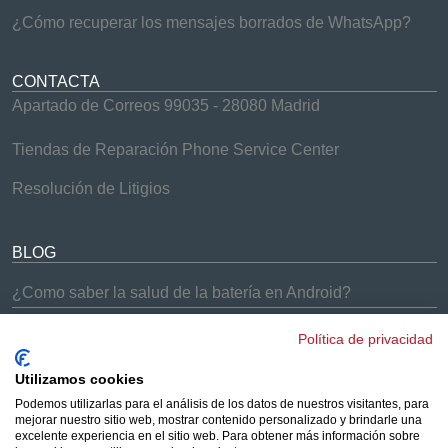
¿Cómo recuperar los mensajes borrados de WhatsApp?
CONTACTA
Apartado de Correos 99035 - 28080 Madrid
Tiendas de Reparación Phone Service Center
Resolución de Litigios
BLOG
¿Como saber la salud de la batería en Android?
¿Problemas con el Samsung Galaxy S9 y S9+?
Política de privacidad
¡Soluciones Phone Service Center!
Cómo arreglar los problemas de batería del iPhone 7
Utilizamos cookies
Podemos utilizarlas para el análisis de los datos de nuestros visitantes, para
¿Los AirPods no se conectan a tus dispositivos?
mejorar nuestro sitio web, mostrar contenido personalizado y brindarle una
Solucionado
excelente experiencia en el sitio web. Para obtener más información sobre