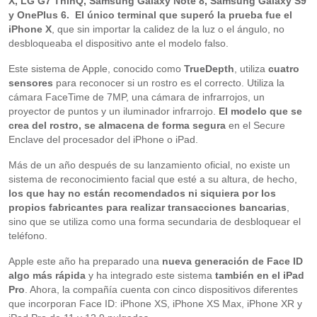
X, LG G7 ThinQ, Samsung Galaxy Note 8, Samsung Galaxy S9
y OnePlus 6.
El único terminal que superó la prueba fue el
iPhone X
, que sin importar la calidez de la luz o el ángulo, no
desbloqueaba el dispositivo ante el modelo falso.
Este sistema de Apple, conocido como
TrueDepth
, utiliza
cuatro
sensores
para reconocer si un rostro es el correcto. Utiliza la
cámara FaceTime de 7MP, una cámara de infrarrojos, un
proyector de puntos y un iluminador infrarrojo.
El modelo que se
crea del rostro, se almacena de forma segura
en el Secure
Enclave del procesador del iPhone o iPad.
Más de un año después de su lanzamiento oficial, no existe un
sistema de reconocimiento facial que esté a su altura, de hecho,
los que hay no están recomendados ni siquiera por los
propios fabricantes para realizar transacciones bancarias
,
sino que se utiliza como una forma secundaria de desbloquear el
teléfono.
Apple este año ha preparado una
nueva generación de Face ID
algo más rápida
y ha integrado este sistema
también en el iPad
Pro
. Ahora, la compañía cuenta con cinco dispositivos diferentes
que incorporan Face ID: iPhone XS, iPhone XS Max, iPhone XR y