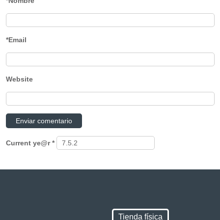
*Nombre
*Email
Website
Current ye@r
*
Tienda física