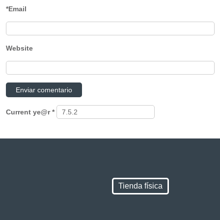
*Email
Website
Current ye@r
*
Tienda física