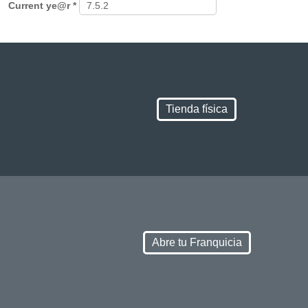
Current ye@r
*
Tienda física
Abre tu Franquicia