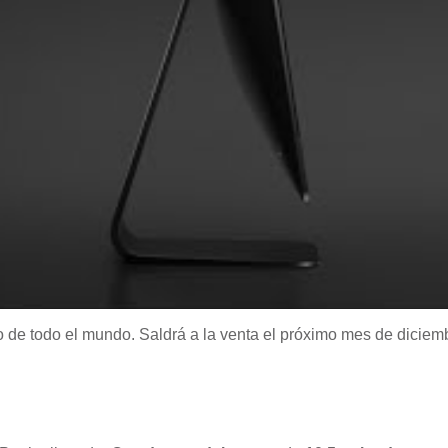
llo de todo el mundo. Saldrá a la venta el próximo mes de dicie