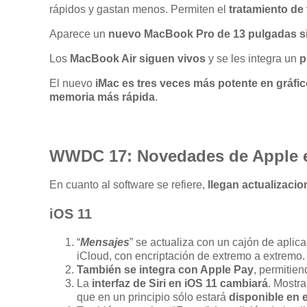
rápidos y gastan menos. Permiten el
tratamiento de
Aparece un
nuevo MacBook Pro de 13 pulgadas s
Los
MacBook Air siguen vivos
y se les integra un
p
El nuevo
iMac es tres veces más potente en gráfi
memoria más rápida
.
WWDC 17: Novedades de Apple 
En cuanto al software se refiere,
llegan actualizacio
iOS 11
“
Mensajes
” se actualiza con un cajón de apli
iCloud, con encriptación de extremo a extremo.
También se integra con Apple Pay
, permitien
La
interfaz de Siri en iOS 11 cambiará
. Mostr
que en un principio sólo estará
disponible en e