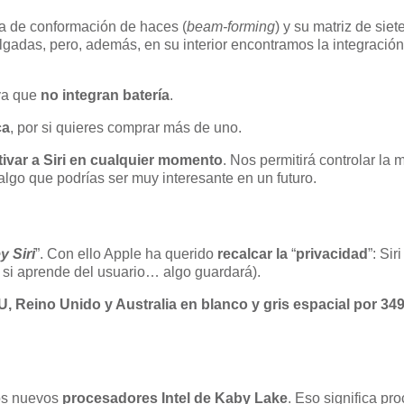
ía de conformación de haces (
beam-forming
) y su matriz de sie
ulgadas, pero, además, en su interior encontramos la integraci
a que
no integran batería
.
ca
, por si quieres comprar más de uno.
ivar a Siri en cualquier momento
. Nos permitirá controlar la
 algo que podrías ser muy interesante en un futuro.
y Siri
”. Con ello Apple ha querido
recalcar la
“
privacidad
”: Si
 si aprende del usuario… algo guardará).
U, Reino Unido y Australia en blanco y gris espacial por 34
os nuevos
procesadores Intel de Kaby Lake
. Eso significa p