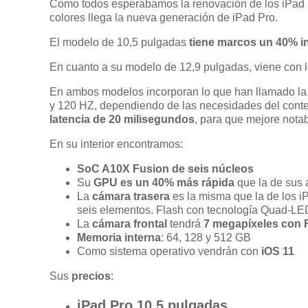
Como todos esperábamos la renovación de los iPad 
colores llega la nueva generación de iPad Pro.
El modelo de 10,5 pulgadas
tiene marcos un 40% in
En cuanto a su modelo de 12,9 pulgadas, viene con 
En ambos modelos incorporan lo que han llamado l
y 120 HZ, dependiendo de las necesidades del conte
latencia de 20 milisegundos
, para que mejore notab
En su interior encontramos:
SoC A10X Fusion de seis núcleos
Su
GPU es un 40% más rápida
que la de sus 
La
cámara trasera
es la misma que la de los 
seis elementos. Flash con tecnología Quad-LE
La
cámara frontal
tendrá
7 megapíxeles con
Memoria interna
: 64, 128 y 512 GB
Como sistema operativo vendrán con
iOS 11
Sus
precios
:
iPad Pro 10,5
pulgadas