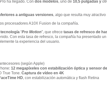
Pro ha llegado. Con
dos modelos
, uno de
10,5 pulgadas y
otr
feriores a antiguas versiones
, algo que resulta muy atractiv
los procesadores A10X Fusion de la compañía.
a
tecnología
“
Pro Motion
”, que ofrece
tasas de refresco de ha
nido. Con esta tasa de refresco, la compañía ha presentado u
lemente la experiencia del usuario.
antecesores (según Apple)
iPhone:
12 megapíxeles con estabilización óptica y sensor de
D True Tone.
Captura de vídeo en 4K
 FaceTime HD
, con estabilización automática y flash Retina