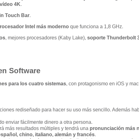
 vídeo 4K
.
in Touch Bar
.
rocesador Intel más moderno
que funciona a 1,8 GHz.
cos
, mejores procesadores (Kaby Lake),
soporte Thunderbolt 3,
en Software
nes para los cuatro sistemas
, con protagonismo en iOS y ma
caciones rediseñado para hacer su uso más sencillo. Además ha
do enviar fácilmente dinero a otra persona.
ará más resultados múltiples y tendrá una
pronunciación más n
spañol, chino, italiano, alemán y francés
.