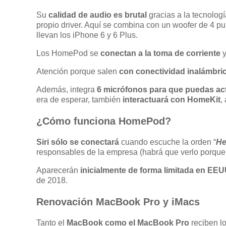
Su
calidad de audio es brutal
gracias a la tecnolog
propio driver. Aquí se combina con un woofer de 4 p
llevan los iPhone 6 y 6 Plus.
Los HomePod se
conectan a la toma de corriente
y
Atención porque salen
con conectividad inalámbri
Además, integra
6 micrófonos para que puedas act
era de esperar, también
interactuará con HomeKit
,
¿Cómo funciona HomePod?
Siri sólo se conectará
cuando escuche la orden “
He
responsables de la empresa (habrá que verlo porque
Aparecerán
inicialmente de forma limitada en EEU
de 2018.
Renovación MacBook Pro y iMacs
Tanto el
MacBook como el MacBook Pro
reciben l