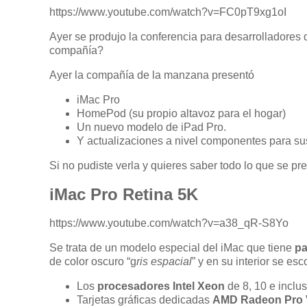
https://www.youtube.com/watch?v=FC0pT9xg1oI
Ayer se produjo la conferencia para desarrolladores 
compañía?
Ayer la compañía de la manzana presentó
iMac Pro
HomePod (su propio altavoz para el hogar)
Un nuevo modelo de iPad Pro.
Y actualizaciones a nivel componentes para s
Si no pudiste verla y quieres saber todo lo que se pre
iMac Pro Retina 5K
https://www.youtube.com/watch?v=a38_qR-S8Yo
Se trata de un modelo especial del iMac que tiene
pa
de color oscuro “g
ris espacial
” y en su interior se es
Los
procesadores Intel Xeon
de 8, 10 e inclu
Tarjetas gráficas dedicadas
AMD Radeon Pro 