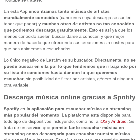
Youtube se tratase.
En esta App
encontramos tanto música de artistas
mundialmente conocidos
(canciones cuya descarga se suelen
tener que pagar)
y muchas otras de artistas no tan conocidos
que podremos descarga gratuitamente
. Esto es así ya que los
menos conocido suelen buscar darse a conocer, y que mejor
manera de hacerlo que ofreciendo sus creaciones sin costes para
que nos animemos a escucharlos.
Lo único negativo de Last.fm es su buscador. Directamente,
no se
puede buscar en ella por lo que tendremos que ir bajando por
su lista de canciones hasta dar con lo que queremos
escuchar
, sin posibilidad de filtrar por artistas, género ni ninguna
otra variable.
Descarga música online gracias a Spotify
Spotify es la aplicación para escuchar música en streaming
más popular del momento
. La plataforma está disponible para
todo tipo de dispositivos incluyendo, como no, a
iOS
y
Android
. Se
trata de un servicio que
permite tanto escuchar música en
streaming como descargarla para escuchar nuestra música
sin conexión a Internet
. Eso sí, cuenta con una
versión gratuita