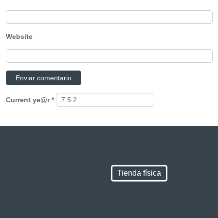
Website
Current ye@r
*
Tienda física