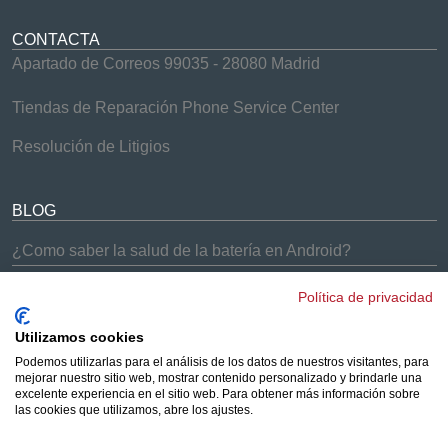
CONTACTA
Apartado de Correos 99035 - 28080 Madrid
Tiendas de Reparación Phone Service Center
Resolución de Litigios
BLOG
¿Como saber la salud de la batería en Android?
¿Problemas con el Samsung Galaxy S9 y S9+?
Política de privacidad
¡Soluciones Phone Service Center!
Cómo arreglar los problemas de batería del iPhone 7
Utilizamos cookies
Podemos utilizarlas para el análisis de los datos de nuestros visitantes, para
¿Los AirPods no se conectan a tus dispositivos?
mejorar nuestro sitio web, mostrar contenido personalizado y brindarle una
Solucionado
excelente experiencia en el sitio web. Para obtener más información sobre
las cookies que utilizamos, abre los ajustes.
¿Merece la pena comprar un iPhone reacondicionado?