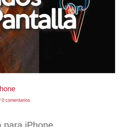
Phone
/
0 comentarios
a para iPhone