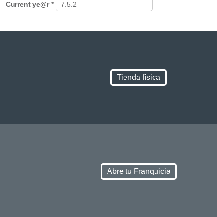
Current ye@r
*
Tienda física
Abre tu Franquicia