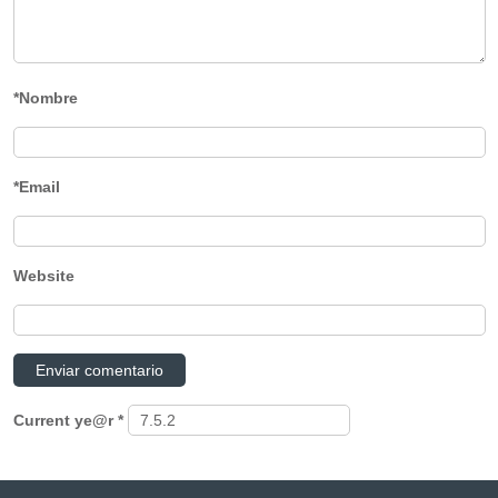
*Nombre
*Email
Website
Current ye@r
*