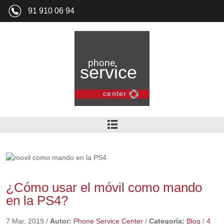
91 910 06 94
¿Cómo usar el móvil como mando
en la PS4?
7 Mar, 2019
/
Autor:
Phone Service Center
/
Categoría:
Blog
/
4