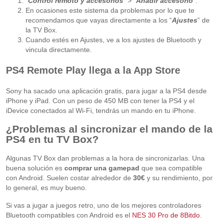
“
Control remoto y accesorios
” > “
Añadir accesorio
”.
En ocasiones este sistema da problemas por lo que te
recomendamos que vayas directamente a los “
Ajustes
” de
la TV Box.
Cuando estés en Ajustes, ve a los ajustes de Bluetooth y
vincula directamente.
PS4 Remote Play llega a la App Store
Sony ha sacado una aplicación gratis, para jugar a la PS4 desde
iPhone y iPad. Con un peso de 450 MB con tener la PS4 y el
iDevice conectados al Wi-Fi, tendrás un mando en tu iPhone.
¿Problemas al sincronizar el mando de la
PS4 en tu TV Box?
Algunas TV Box dan problemas a la hora de sincronizarlas. Una
buena solución es
comprar una gamepad
que sea compatible
con Android. Suelen costar alrededor de
30€
y su rendimiento, por
lo general, es muy bueno.
Si vas a jugar a juegos retro, uno de los mejores controladores
Bluetooth compatibles con Android es el
NES 30 Pro de 8Bitdo
.