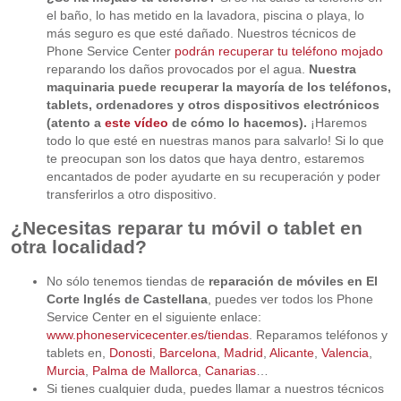
el baño, lo has metido en la lavadora, piscina o playa, lo
más seguro es que esté dañado. Nuestros técnicos de
Phone Service Center
podrán recuperar tu teléfono mojado
reparando los daños provocados por el agua.
Nuestra
maquinaria puede recuperar la mayoría de los teléfonos,
tablets, ordenadores y otros dispositivos electrónicos
(atento a
este vídeo
de cómo lo hacemos).
¡Haremos
todo lo que esté en nuestras manos para salvarlo! Si lo que
te preocupan son los datos que haya dentro, estaremos
encantados de poder ayudarte en su recuperación y poder
transferirlos a otro dispositivo.
¿Necesitas reparar tu móvil o tablet en
otra localidad?
No sólo tenemos tiendas de
reparación de móviles en El
Corte Inglés de Castellana
, puedes ver todos los Phone
Service Center en el siguiente enlace:
www.phoneservicecenter.es/tiendas
. Reparamos teléfonos y
tablets en,
Donosti
,
Barcelona
,
Madrid
,
Alicante
,
Valencia
,
Murcia
,
Palma de Mallorca
,
Canarias
…
Si tienes cualquier duda, puedes llamar a nuestros técnicos