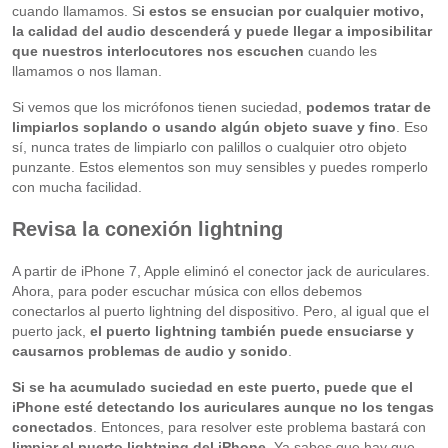
cuando llamamos. S
i estos se ensucian por cualquier motivo,
la calidad del audio descenderá y puede llegar a imposibilitar
que nuestros interlocutores nos escuchen
cuando les
llamamos o nos llaman.
Si vemos que los micrófonos tienen suciedad,
podemos tratar de
limpiarlos soplando o usando algún objeto suave y fino
. Eso
sí, nunca trates de limpiarlo con palillos o cualquier otro objeto
punzante. Estos elementos son muy sensibles y puedes romperlo
con mucha facilidad.
Revisa la conexión lightning
A partir de iPhone 7, Apple eliminó el conector jack de auriculares.
Ahora, para poder escuchar música con ellos debemos
conectarlos al puerto lightning del dispositivo. Pero, al igual que el
puerto jack,
el puerto lightning también puede ensuciarse y
causarnos problemas de audio y sonido
.
Si se ha acumulado suciedad en este puerto, puede que el
iPhone esté detectando los auriculares aunque no los tengas
conectados
. Entonces, para resolver este problema bastará con
limpiar el puerto lightning del iPhone
. Ya sabes que hay que