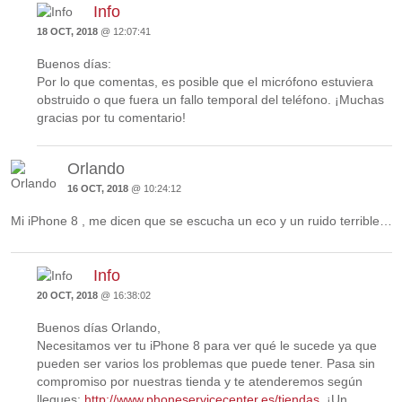
Info
18 OCT, 2018
@ 12:07:41
Buenos días:
Por lo que comentas, es posible que el micrófono estuviera
obstruido o que fuera un fallo temporal del teléfono. ¡Muchas
gracias por tu comentario!
Orlando
16 OCT, 2018
@ 10:24:12
Mi iPhone 8 , me dicen que se escucha un eco y un ruido terrible…
Info
20 OCT, 2018
@ 16:38:02
Buenos días Orlando,
Necesitamos ver tu iPhone 8 para ver qué le sucede ya que
pueden ser varios los problemas que puede tener. Pasa sin
compromiso por nuestras tienda y te atenderemos según
llegues:
http://www.phoneservicecenter.es/tiendas
. ¡Un