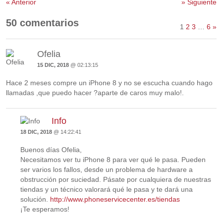
«
Anterior
»
Siguiente
50 comentarios
1
2
3
…
6
»
Ofelia
15 DIC, 2018
@ 02:13:15
Hace 2 meses compre un iPhone 8 y no se escucha cuando hago
llamadas ,que puedo hacer ?aparte de caros muy malo!.
Info
18 DIC, 2018
@ 14:22:41
Buenos días Ofelia,
Necesitamos ver tu iPhone 8 para ver qué le pasa. Pueden
ser varios los fallos, desde un problema de hardware a
obstrucción por suciedad. Pásate por cualquiera de nuestras
tiendas y un técnico valorará qué le pasa y te dará una
solución.
http://www.phoneservicecenter.es/tiendas
¡Te esperamos!