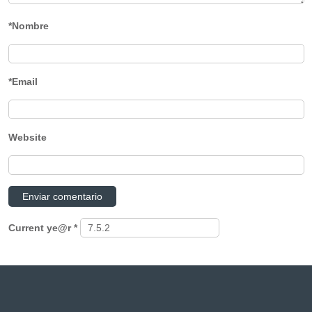
*Nombre
*Email
Website
Current ye@r
*