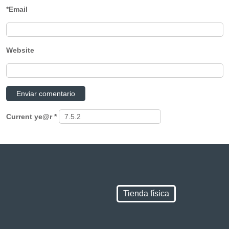
*Email
Website
Current ye@r
*
Tienda física