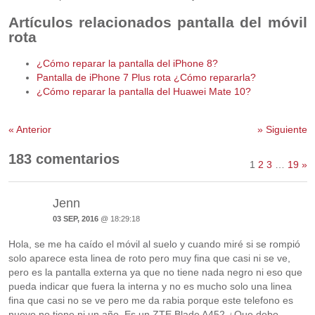
Artículos relacionados pantalla del móvil
rota
¿Cómo reparar la pantalla del iPhone 8?
Pantalla de iPhone 7 Plus rota ¿Cómo repararla?
¿Cómo reparar la pantalla del Huawei Mate 10?
«
Anterior
»
Siguiente
183 comentarios
1
2
3
…
19
»
Jenn
03 SEP, 2016
@ 18:29:18
Hola, se me ha caído el móvil al suelo y cuando miré si se rompió
solo aparece esta linea de roto pero muy fina que casi ni se ve,
pero es la pantalla externa ya que no tiene nada negro ni eso que
pueda indicar que fuera la interna y no es mucho solo una linea
fina que casi no se ve pero me da rabia porque este telefono es
nuevo no tiene ni un año. Es un ZTE Blade A452 ¿Que debo