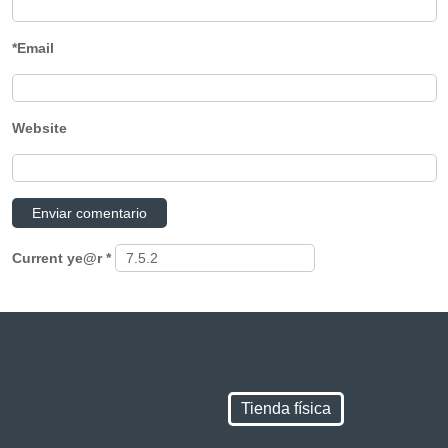
*Email
Website
Current ye@r
*
Tienda física