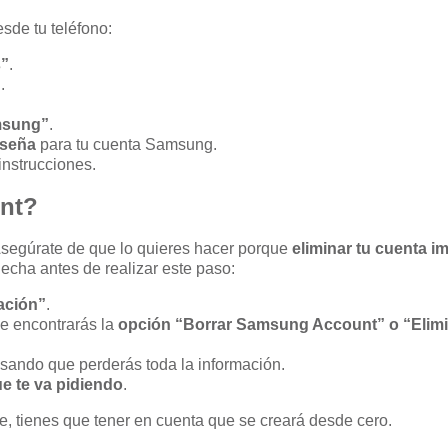
sde tu teléfono:
s”
.
”
.
msung”
.
aseña
para tu cuenta Samsung.
instrucciones.
nt?
 Asegúrate de que lo quieres hacer porque
eliminar tu cuenta i
cha antes de realizar este paso:
ación”
.
de encontrarás la
opción “Borrar Samsung Account” o “Elim
isando que perderás toda la información.
ue te va pidiendo
.
e, tienes que tener en cuenta que se creará desde cero.