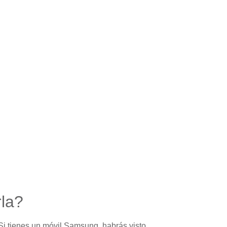
la?
 Si tienes un móvil Samsung, habrás visto