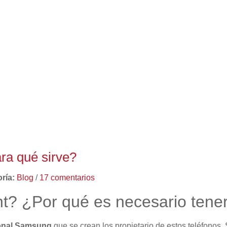
a qué sirve?
ría:
Blog
/
17 comentarios
? ¿Por qué es necesario tener
sonal Samsung
que se crean los propietario de estos teléfonos.