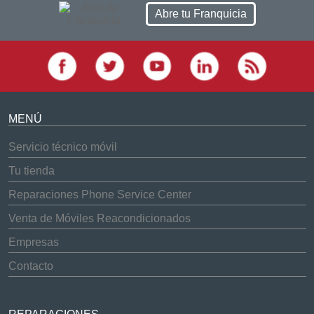
Abre tu Franquicia
MENÚ
Servicio técnico móvil
Tu tienda
Reparaciones Phone Service Center
Venta de Móviles Reacondicionados
Empresas
Contacto