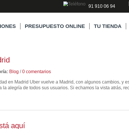
91 910 06 94
IONES
PRESUPUESTO ONLINE
TU TIENDA
rid
ría:
Blog
/
0 comentarios
idad en Madrid Uber vuelve a Madrid, con algunos cambios, y e
a la alegría de todos sus usuarios. Si echamos la vista atrás,
stá aquí