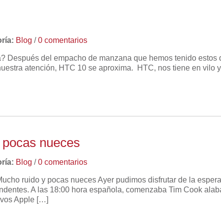
ría:
Blog
/
0 comentarios
la? Después del empacho de manzana que hemos tenido estos dí
estra atención, HTC 10 se aproxima. HTC, nos tiene en vilo 
y pocas nueces
ría:
Blog
/
0 comentarios
Mucho ruido y pocas nueces Ayer pudimos disfrutar de la esper
entes. A las 18:00 hora española, comenzaba Tim Cook alaba
ivos Apple […]