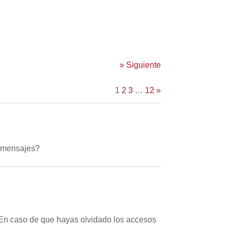
»
Siguiente
1
2
3
…
12
»
os mensajes?
 En caso de que hayas olvidado los accesos