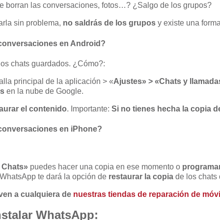
Se borran las conversaciones, fotos…? ¿Salgo de los grupos?
arla sin problema,
no saldrás de los grupos
y existe una form
 conversaciones en Android?
s los chats guardados. ¿Cómo?:
lla principal de la aplicación > «
Ajustes» > «Chats y llamada
as
en la nube de Google.
aurar el contenido
. Importante:
Si no tienes hecha la copia 
 conversaciones en iPhone?
e Chats»
puedes hacer una copia en ese momento o
programar
s WhatsApp te dará la opción de
restaurar la copia
de los chats
 ven a cualquiera de
nuestras tiendas de reparación de móvi
nstalar WhatsApp: